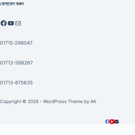
যোগাযোগ করুন
Facebook
YouTube
Mail
01715-298047
01713-588267
01713-875635
Copyright © 2026 - WordPress Theme by AK